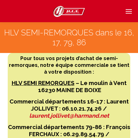
HLV SEMI-REMORQUES dans le 16,
17, 79, 86
Pour tous vos projets d’achat de semi-
remorques, notre équipe commerciale se tient
à votre disposition :
HLV SEMI REMORQUES
– Le moulin à Vent
16230 MAINE DE BOIXE
Commercial départements 16-17 : Laurent
JOLLIVET : 06.10.21.74.26 /
laurent.jollivet@harmand.net
Commercial départements 79-86 : François
FERCHAUX : 06.29.89.54.79 /