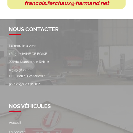
francois.ferchaux@harmand.net
NOUS CONTACTER
Le moulin à vent
16230 MAINE DE BOIXE
(Sortie Mansle sur RN10)
05 45 38 22 14
Du lundi au vendredi :
9h-12h30 / 14h-18h
NOS VÉHICULES
Accueil
La Société