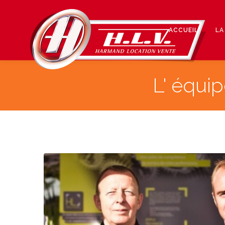
ACCUEIL
LA
L' équi