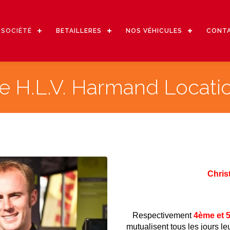
 SOCIÉTÉ
BETAILLERES
NOS VÉHICULES
CONT
pe H.L.V. Harmand Locati
Chri
Respectivement
4ème et 
mutualisent tous les jours 