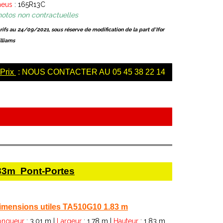
neus
: 165R13C
otos non contractuelles
arifs au 24/09/2021, sous réserve de modification de la part d’Ifor
lliams
Prix
: NOUS CONTACTER AU 05 45 38 22 14
1.83m Pont-Portes
imensions utiles TA510G10 1.83 m
ongueur
: 3.01 m |
Largeur
: 1.78 m |
Hauteur
: 1.83 m