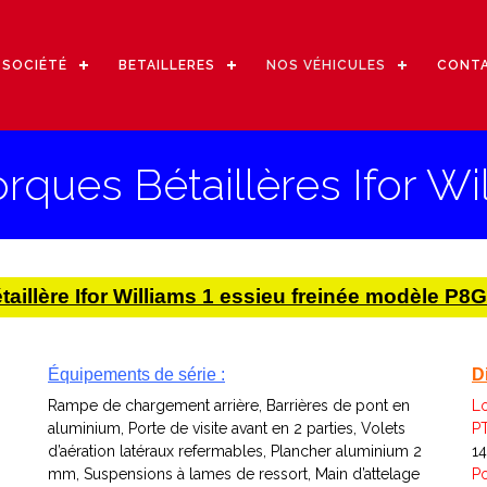
 SOCIÉTÉ
BETAILLERES
NOS VÉHICULES
CONT
ues Bétaillères Ifor Wil
taillère Ifor Williams 1 essieu freinée modèle P8
Équipements de série :
D
Rampe de chargement arrière, Barrières de pont en
L
aluminium, Porte de visite avant en 2 parties, Volets
P
d’aération latéraux refermables, Plancher aluminium 2
1
mm, Suspensions à lames de ressort, Main d’attelage
Po