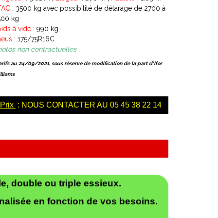
TAC
: 3500 kg avec possibilité de détarage de 2700 à
500 kg
ids à vide
: 990 kg
neus
: 175/75R16C
otos non contractuelles
tarifs au 24/09/2021, sous réserve de modification de la part d’Ifor
lliams
Prix
: NOUS CONTACTER AU 05 45 38 22 14
, double ou triple essieux.
nalisée en fonction de vos besoins.