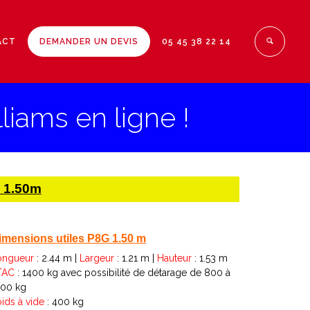
ACT
DEMANDER UN DEVIS
05 45 38 22 14
liams en ligne !
G 1.50m
imensions utiles P8G 1.50 m
ongueur
: 2.44 m |
Largeur
: 1.21 m |
Hauteur
: 1.53 m
TAC
: 1400 kg avec possibilité de détarage de 800 à
400 kg
ids à vide
: 400 kg