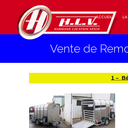
ACCUEIL
LA
Vente de Remorq
1 – Bé