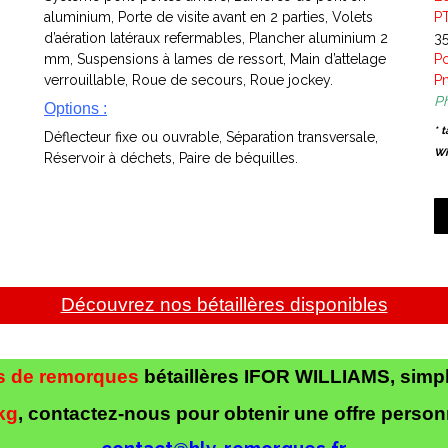
aluminium, Porte de visite avant en 2 parties, Volets
P
d’aération latéraux refermables, Plancher aluminium 2
3
mm, Suspensions à lames de ressort, Main d’attelage
Po
verrouillable, Roue de secours, Roue jockey.
P
Ph
Options :
* 
Déflecteur fixe ou ouvrable, Séparation transversale,
Wi
Réservoir à déchets, Paire de béquilles.
Découvrez nos bétaillères disponibles
s de remorques
bétaillères IFOR WILLIAMS, simple
kg
, contactez-nous pour obtenir une offre person