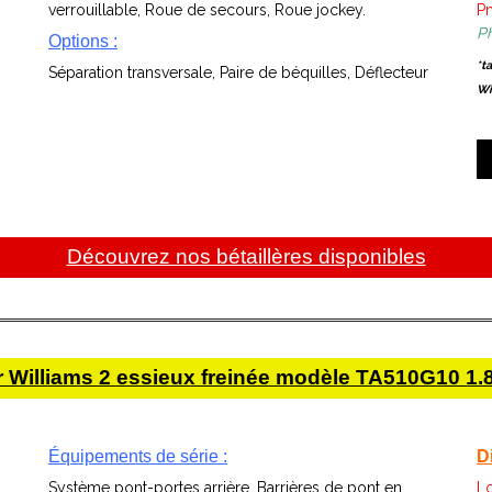
verrouillable, Roue de secours, Roue jockey.
P
Ph
Options :
*t
Séparation transversale, Paire de béquilles, Déflecteur
Wi
Découvrez nos bétaillères disponibles
for Williams 2 essieux freinée modèle TA510G10 
Équipements de série :
D
Système pont-portes arrière, Barrières de pont en
L