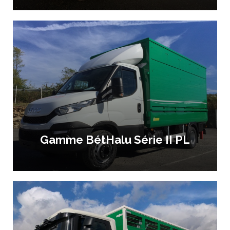
Gamme BétHalu Série II PL