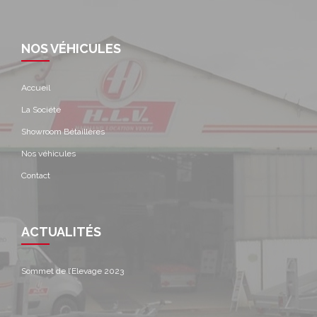
NOS VÉHICULES
Accueil
La Société
Showroom Bétaillères
Nos véhicules
Contact
ACTUALITÉS
Sommet de l’Elevage 2023