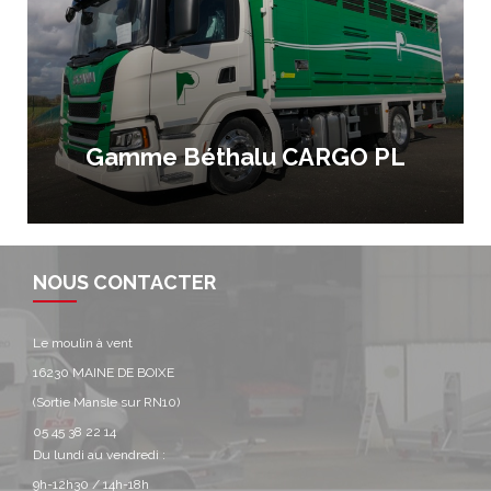
Gamme Béthalu CARGO PL
NOUS CONTACTER
Le moulin à vent
16230 MAINE DE BOIXE
(Sortie Mansle sur RN10)
05 45 38 22 14
Du lundi au vendredi :
9h-12h30 / 14h-18h