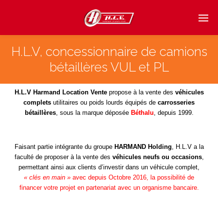
H.L.V, concessionnaire de camions
bétaillères VUL et PL
H.L.V Harmand Location Vente
propose à la vente des
véhicules
complets
utilitaires ou poids lourds équipés de
carrosseries
bétaillères
, sous la marque déposée
Béthalu
, depuis 1999.
Faisant partie intégrante du groupe
HARMAND Holding
, H.L.V a la
faculté de proposer à la vente des
véhicules neufs ou occasions
,
permettant ainsi aux clients d’investir dans un véhicule complet,
« clés en main »
avec depuis Octobre 2016, la possibilité de
financer votre projet en partenariat avec un organisme bancaire.