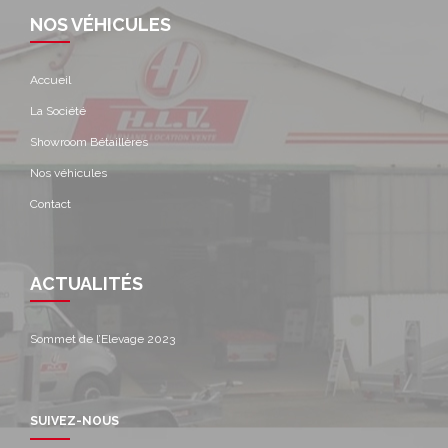
NOS VÉHICULES
Accueil
La Société
Showroom Bétaillères
Nos véhicules
Contact
ACTUALITÉS
Sommet de l’Elevage 2023
SUIVEZ-NOUS