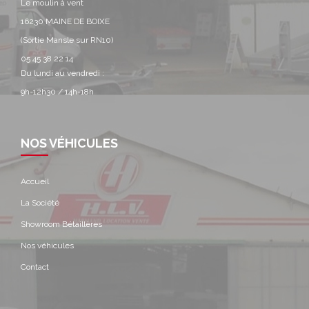
Le moulin à vent
16230 MAINE DE BOIXE
(Sortie Mansle sur RN10)
05 45 38 22 14
Du lundi au vendredi :
9h-12h30 / 14h-18h
NOS VÉHICULES
Accueil
La Société
Showroom Bétaillères
Nos véhicules
Contact