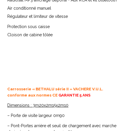
Radiosat MP3 affichage déporté + Aux RCA et kit bluetooth
Air conditionné manuel
Régulateur et limiteur de vitesse
Protection sous caisse
Cloison de cabine tôlée
Carrosserie « BETHALU série II » VACHERE V.U.L.
conforme aux normes CE
GARANTIE 5 ANS
Dimensions : 3m20x2m15x2m10
– Porte de visite largeur 0m90
– Pont-Portes arrière et seuil de chargement avec marche