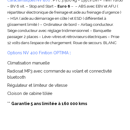
Caractéristiques NV 400
: PTC 3 500 kg – 135 cv Din – Twin Turbo
– BV 6 vit. – Stop and Start –
Euro 6
– – ABS avec EBV et AFU (
répartiteur électronique de freinage et aide au freinage d’urgence )
– HSA ( aide au démarrage en côte ) et ESD ( différentiel à
glissement limité ) – Ordinateur de bord – Airbag conducteur.
Siège conducteur avec réglage tridimensionnel – Banquette
passager 2 places – Lève-vitres et rétroviseurs électriques – Prise
12 volts dans l’espace de chargement. Roue de secours. BLANC
Options NV 400 Finition OPTIMA
:
Climatisation manuelle
Radiosat MP3 avec commande au volant et connectivité
bluetooth
Régulateur et limiteur de vitesse
Cloison de cabine tôlée
**
Garantie 5 ans limitée à 160 000 kms