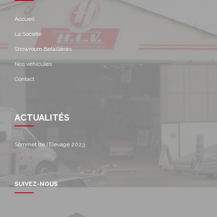
Accueil
La Société
Showroom Bétaillères
Nos véhicules
Contact
ACTUALITÉS
Sommet de l’Elevage 2023
SUIVEZ-NOUS