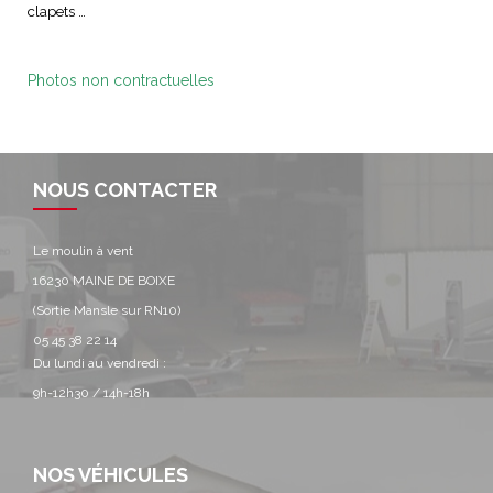
clapets …
Photos non contractuelles
NOUS CONTACTER
Le moulin à vent
16230 MAINE DE BOIXE
(Sortie Mansle sur RN10)
05 45 38 22 14
Du lundi au vendredi :
9h-12h30 / 14h-18h
NOS VÉHICULES