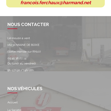
francois.ferchaux@harmand.net
NOUS CONTACTER
Le moulin à vent
16230 MAINE DE BOIXE
(Sortie Mansle sur RN10)
05 45 38 22 14
Du lundi au vendredi :
9h-12h30 / 14h-18h
NOS VÉHICULES
Accueil
La Société