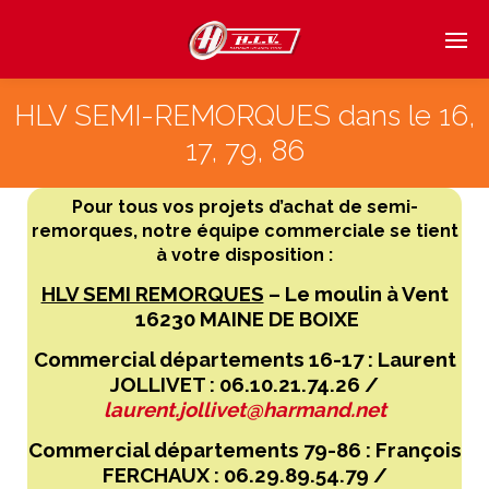
HLV SEMI-REMORQUES dans le 16,
17, 79, 86
Pour tous vos projets d’achat de semi-
remorques, notre équipe commerciale se tient
à votre disposition :
HLV SEMI REMORQUES
– Le moulin à Vent
16230 MAINE DE BOIXE
Commercial départements 16-17 : Laurent
JOLLIVET : 06.10.21.74.26 /
laurent.jollivet@harmand.net
Commercial départements 79-86 : François
FERCHAUX : 06.29.89.54.79 /