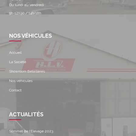
Du lundi au vendredi :
9h-12h30 / 14h-18h
NOS VÉHICULES
Accueil
La Société
Showroom Bétaillères
Nos véhicules
Contact
ACTUALITÉS
Sommet de l’Elevage 2023