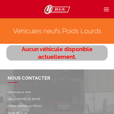
Véhicules neufs Poids Lourds
Aucun véhicule disponible
actuellement.
NOUS CONTACTER
Le moulin à vent
16230 MAINE DE BOIXE
(Sortie Mansle sur RN10)
05 45 38 22 14