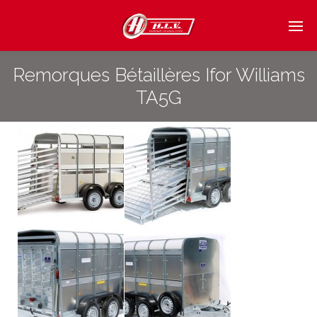
Remorques Bétaillères Ifor Williams
TA5G