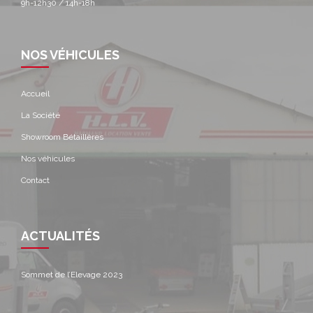
9h-12h30 / 14h-18h
NOS VÉHICULES
Accueil
La Société
Showroom Bétaillères
Nos véhicules
Contact
ACTUALITÉS
Sommet de l’Elevage 2023