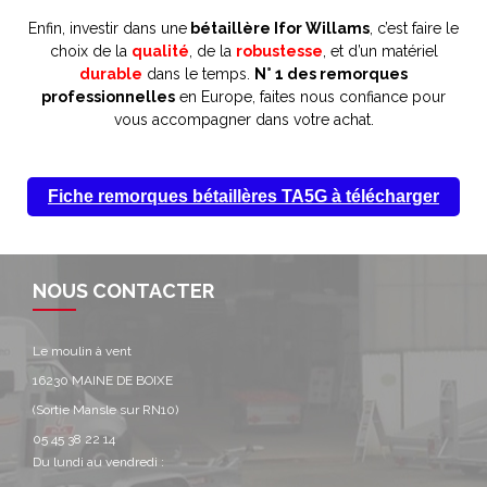
Enfin, investir dans une
bétaillère Ifor Willams
, c’est faire le
choix de la
qualité
, de la
robustesse
, et d’un matériel
durable
dans le temps.
N° 1 des remorques
professionnelles
en Europe, faites nous confiance pour
vous accompagner dans votre achat.
Fiche remorques bétaillères TA5G à télécharger
NOUS CONTACTER
Le moulin à vent
16230 MAINE DE BOIXE
(Sortie Mansle sur RN10)
05 45 38 22 14
Du lundi au vendredi :