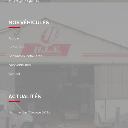
9h-12h30 / 14h-18h
NOS VÉHICULES
Accueil
La Société
Showroom Bétaillères
Nos véhicules
Contact
ACTUALITÉS
Sommet de l’Elevage 2023